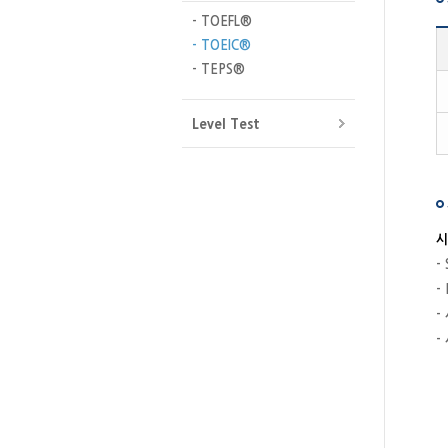
- TOEFL®
- TOEIC®
- TEPS®
Level Test
시
-
-
-
-