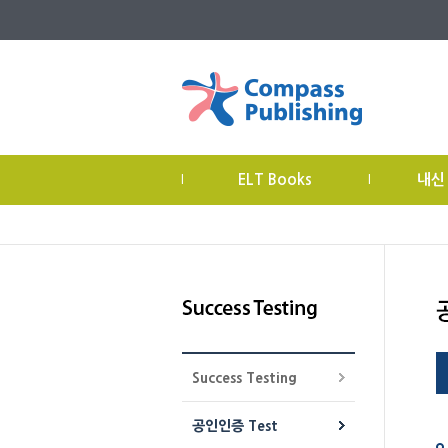
ELT Books
내신
|
|
Success Testing
공인인증 Test